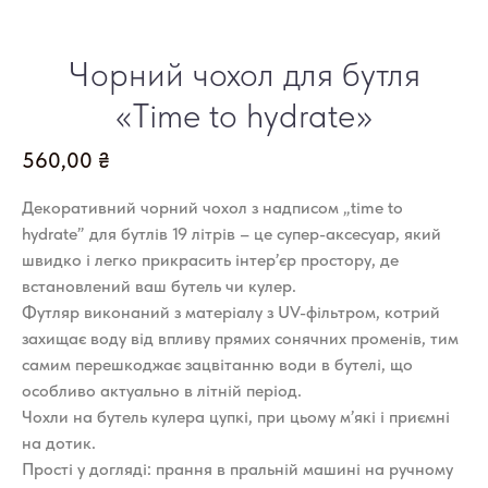
Чорний чохол для бутля
«Time to hydrate»
560,00
₴
Декоративний чорний чохол з надписом „time to
hydrate” для бутлів 19 літрів – це супер-аксесуар, який
швидко і легко прикрасить інтер’єр простору, де
встановлений ваш бутель чи кулер.
Футляр виконаний з матеріалу з UV-фільтром, котрий
захищає воду від впливу прямих сонячних променів, тим
самим перешкоджає зацвітанню води в бутелі, що
особливо актуально в літній період.
Чохли на бутель кулера цупкі, при цьому м’які і приємні
на дотик.
Прості у догляді: прання в пральній машині на ручному