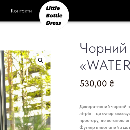
Контакти
Чорний 
«WATER
530,00
₴
Декоративний чорний чо
літрів – це супер-аксесу
простору, де встановлен
Футляр виконаний з мат