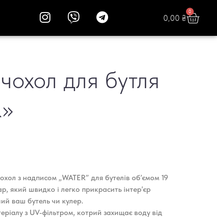
0
0,00
₴
чохол для бутля
»
хол з надписом „WATER” для бутелів об’ємом 19
ар, який швидко і легко прикрасить інтер’єр
ий ваш бутель чи кулер.
еріалу з UV-фільтром, котрий захищає воду від