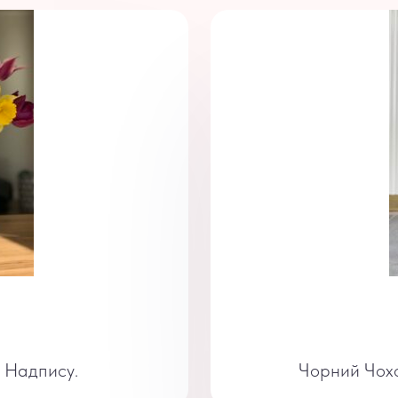
з Надпису.
Чорний Чохо