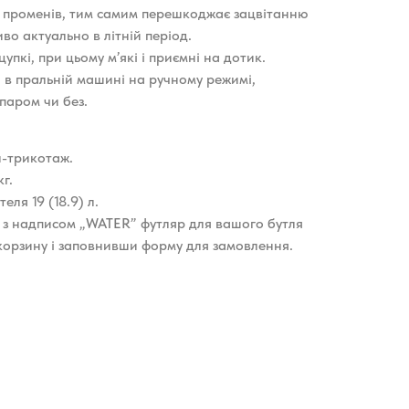
 променів, тим самим перешкоджає зацвітанню
во актуально в літній період.
упкі, при цьому м’які і приємні на дотик.
я в пральній машині на ручному режимі,
паром чи без.
н-трикотаж.
кг.
теля 19 (18.9) л.
з надписом „WATER” футляр для вашого бутля
орзину і заповнивши форму для замовлення.