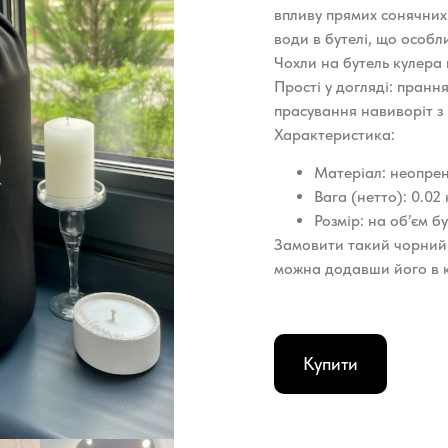
впливу прямих сонячних
води в бутелі, що особли
Чохли на бутель кулера ц
Прості у догляді: пранн
прасування навиворіт з 
Характеристика:
Матеріал: неопре
Вага (нетто): 0.02 
Розмір: на об’єм бу
Замовити такий чорний 
можна додавши його в к
Купити