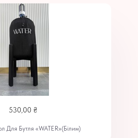
530,00
₴
л Для Бутля «WATER»(білим)